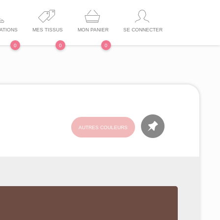
ATIONS
MES TISSUS
MON PANIER
SE CONNECTER
0
0
0
AUTRES COULEURS