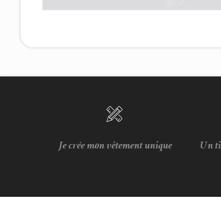
Je crée mon vêtement unique
Un t