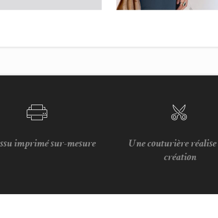
issu imprimé sur-mesure
Une couturière réalis
création