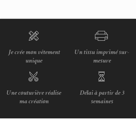
Je crée mon vêtement
Un tissu imprimé sur-
unique
mesure
Une couturière réalise
Délai à partir de 3
ma création
semaines