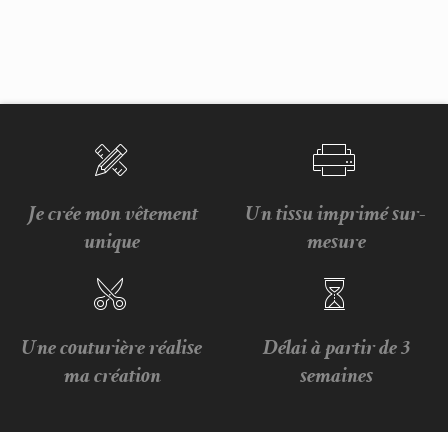
Je crée mon vêtement
Un tissu imprimé sur-
unique
mesure
Une couturière réalise
Délai à partir de 3
ma création
semaines