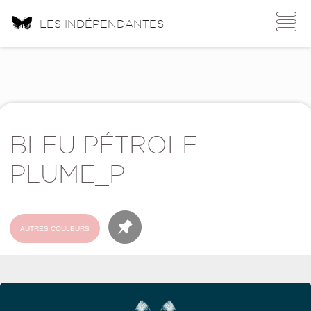
Toggle
LES INDÉPENDANTES
navigati
BLEU PÉTROLE
PLUME_P
AUTRES COULEURS