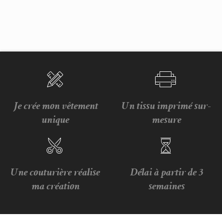
Je crée mon vêtement
Un tissu imprimé sur-
unique
mesure
Une couturière réalise
Délai à partir de 3
ma création
semaines