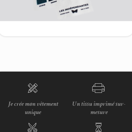
Je crée mon vêtement
Un tissu imprimé sur-
unique
mesure