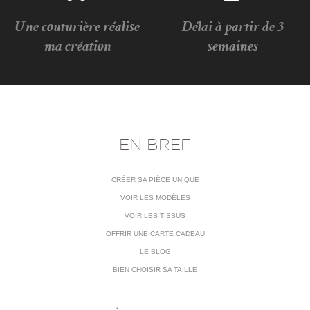
Une couturière réalise
Délai à partir de 3
ma création
semaines
EN BREF
CRÉER SA PIÈCE UNIQUE
VOIR LES MODÈLES
VOIR LES TISSUS
OFFRIR UNE CARTE CADEAU
LE BLOG
BIEN CHOISIR SA TAILLE