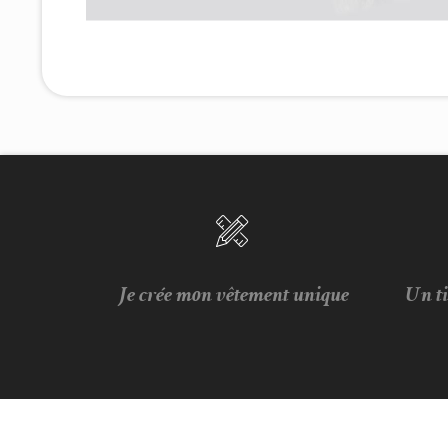
Je crée mon vêtement unique
Un t