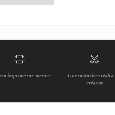
issu imprimé sur-mesure
Une couturière réalis
création