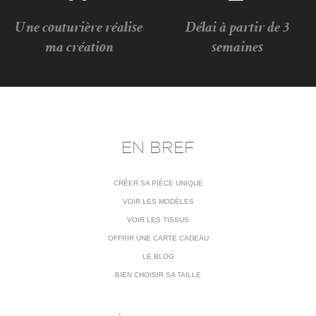
Une couturière réalise
Délai à partir de 3
ma création
semaines
EN BREF
CRÉER SA PIÈCE UNIQUE
VOIR LES MODÈLES
VOIR LES TISSUS
OFFRIR UNE CARTE CADEAU
LE BLOG
BIEN CHOISIR SA TAILLE