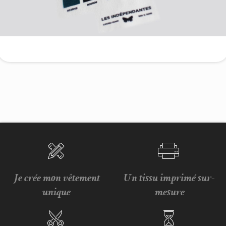
Je crée mon vêtement
Un tissu imprimé sur-
unique
mesure