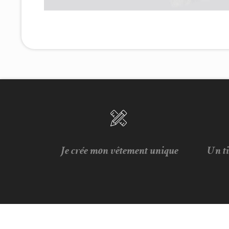
Je crée mon vêtement unique
Un t