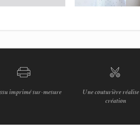
issu imprimé sur-mesure
Une couturière réalis
création