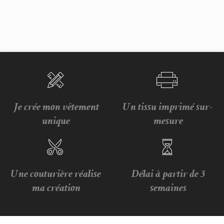
Je crée mon vêtement
Un tissu imprimé sur-
unique
mesure
Une couturière réalise
Délai à partir de 3
ma création
semaines