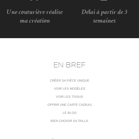
Une couturière réalise
Délai à partir de 3
ma création
semaines
EN BREF
CRÉER SA PIÈCE UNIQUE
VOIR LES MODÈLES
VOIR LES TISSUS
OFFRIR UNE CARTE CADEAU
LE BLOG
BIEN CHOISIR SA TAILLE