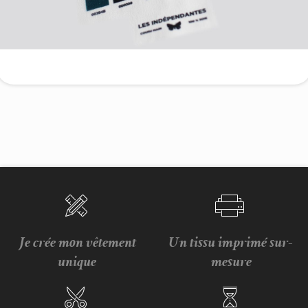
Je crée mon vêtement
Un tissu imprimé sur-
unique
mesure