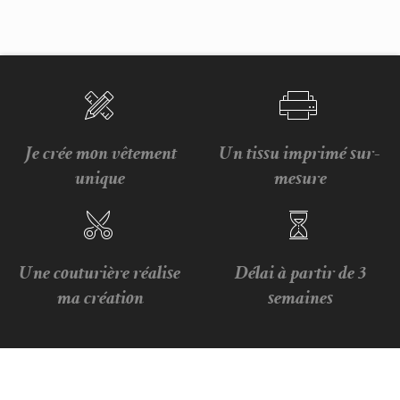
Je crée mon vêtement
Un tissu imprimé sur-
unique
mesure
Une couturière réalise
Délai à partir de 3
ma création
semaines