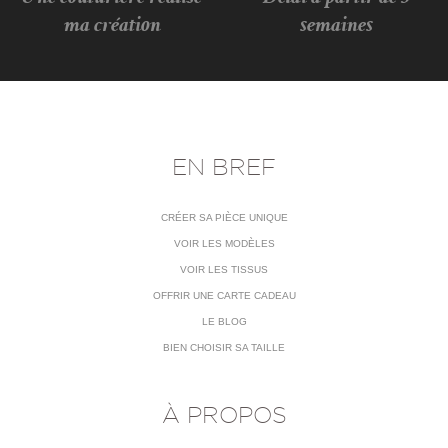
ma création
semaines
EN BREF
CRÉER SA PIÈCE UNIQUE
VOIR LES MODÈLES
VOIR LES TISSUS
OFFRIR UNE CARTE CADEAU
LE BLOG
BIEN CHOISIR SA TAILLE
À PROPOS