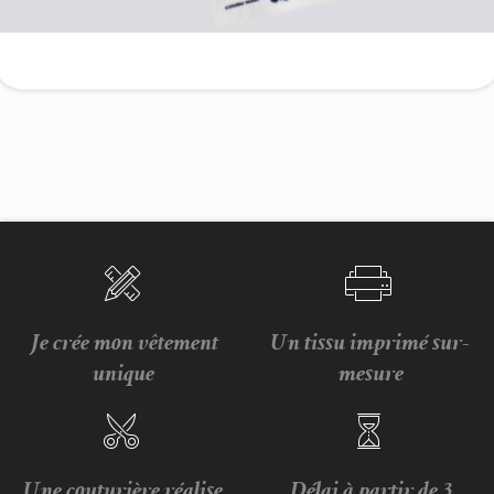
Je crée mon vêtement
Un tissu imprimé sur-
unique
mesure
Une couturière réalise
Délai à partir de 3