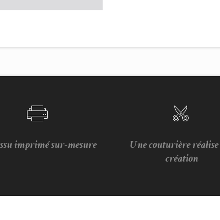
issu imprimé sur-mesure
Une couturière réalis
création