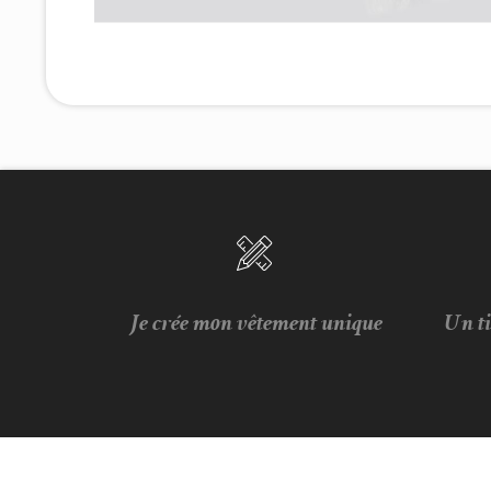
Je crée mon vêtement unique
Un t