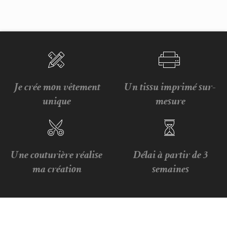
Je crée mon vêtement
Un tissu imprimé sur-
unique
mesure
Une couturière réalise
Délai à partir de 3
ma création
semaines