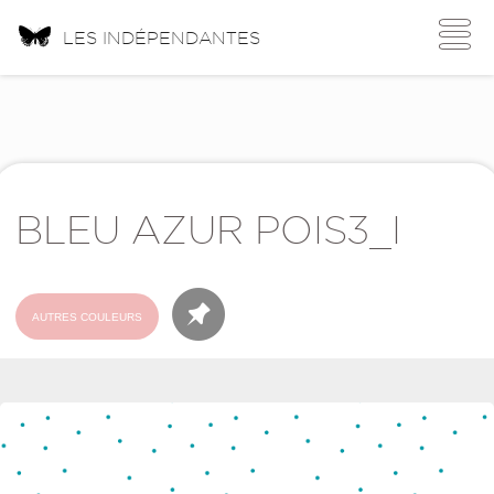
Toggle
LES INDÉPENDANTES
navigati
BLEU AZUR POIS3_I
AUTRES COULEURS