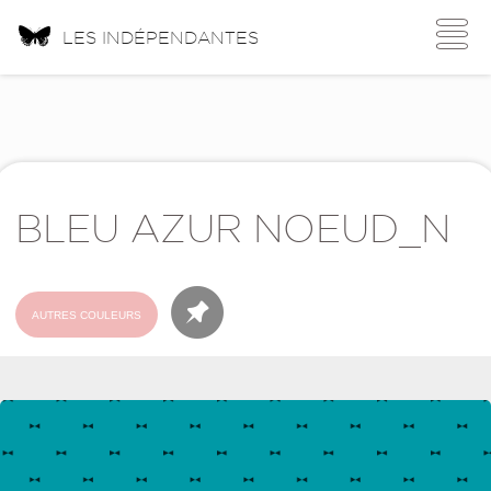
Toggle
LES INDÉPENDANTES
navigati
BLEU AZUR NOEUD_N
AUTRES COULEURS