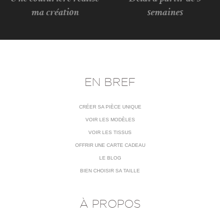
ma création
semaines
EN BREF
CRÉER SA PIÈCE UNIQUE
VOIR LES MODÈLES
VOIR LES TISSUS
OFFRIR UNE CARTE CADEAU
LE BLOG
BIEN CHOISIR SA TAILLE
À PROPOS