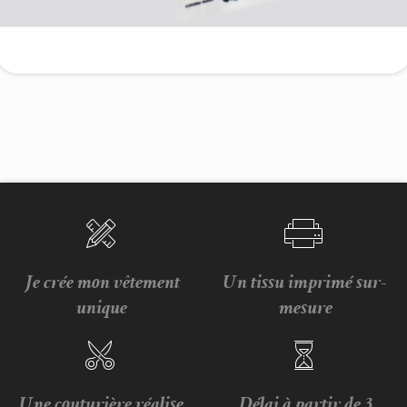
Je crée mon vêtement
Un tissu imprimé sur-
unique
mesure
Une couturière réalise
Délai à partir de 3