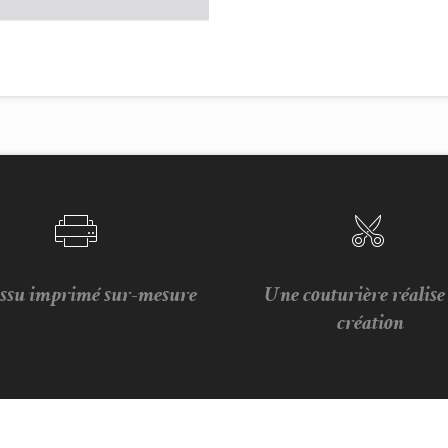
issu imprimé sur-mesure
Une couturière réalis
création