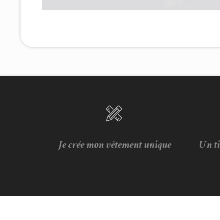
Je crée mon vêtement unique
Un t