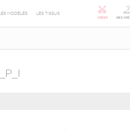
LES MODÈLES
LES TISSUS
CRÉER
MES CRÉ
_P_I