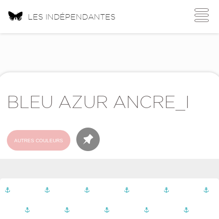
Toggle
LES INDÉPENDANTES
navigati
BLEU AZUR ANCRE_I
AUTRES COULEURS