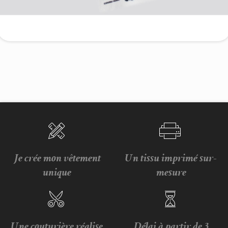
Je crée mon vêtement
Un tissu imprimé sur-
unique
mesure
Une couturière réalise
Délai à partir de 3