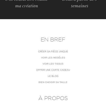
ma création
semaines
EN BREF
CRÉER SA PIÈCE UNIQUE
VOIR LES MODÈLES
VOIR LES TISSUS
OFFRIR UNE CARTE CADEAU
LE BLOG
BIEN CHOISIR SA TAILLE
À PROPOS