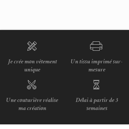
Je crée mon vêtement
Un tissu imprimé sur-
unique
mesure
Une couturière réalise
Délai à partir de 3
ma création
semaines