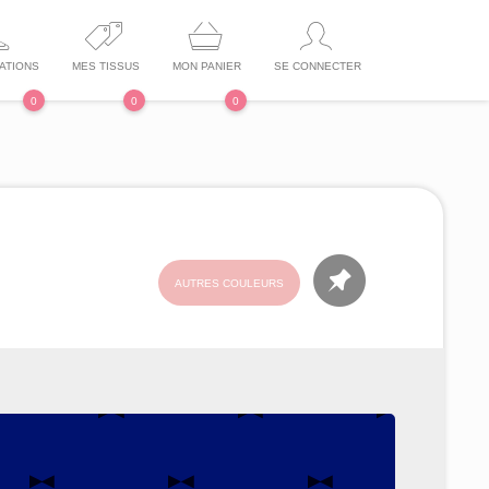
ATIONS
MES TISSUS
MON PANIER
SE CONNECTER
0
0
0
AUTRES COULEURS