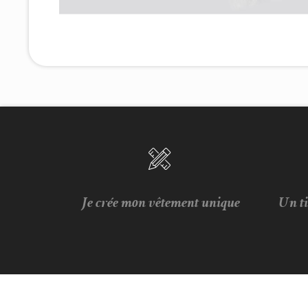
Je crée mon vêtement unique
Un t