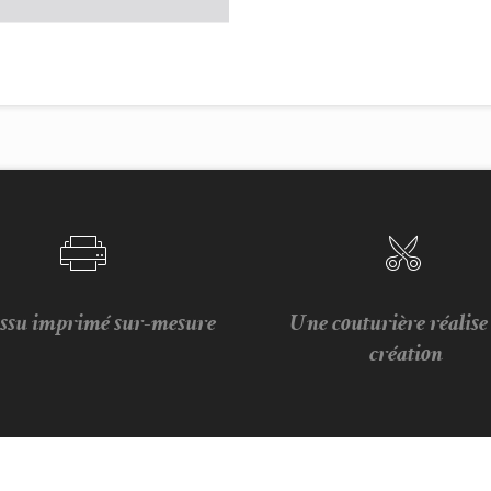
issu imprimé sur-mesure
Une couturière réalis
création