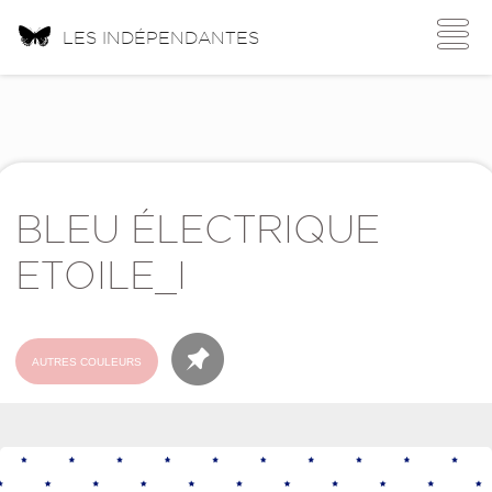
Toggle
LES INDÉPENDANTES
navigati
BLEU ÉLECTRIQUE
ETOILE_I
AUTRES COULEURS