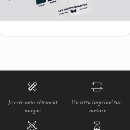
Je crée mon vêtement
Un tissu imprimé sur-
unique
mesure