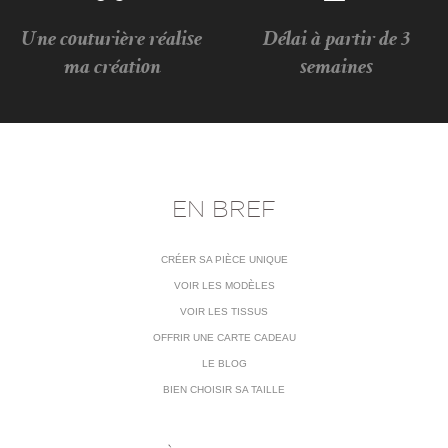
Une couturière réalise
Délai à partir de 3
ma création
semaines
EN BREF
CRÉER SA PIÈCE UNIQUE
VOIR LES MODÈLES
VOIR LES TISSUS
OFFRIR UNE CARTE CADEAU
LE BLOG
BIEN CHOISIR SA TAILLE